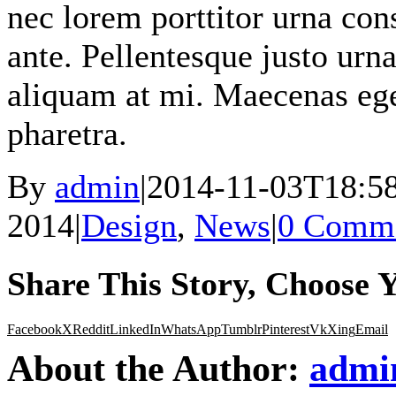
nec lorem porttitor urna cons
ante. Pellentesque justo urn
aliquam at mi. Maecenas eg
pharetra.
By
admin
|
2014-11-03T18:58
2014
|
Design
,
News
|
0 Comm
Share This Story, Choose 
Facebook
X
Reddit
LinkedIn
WhatsApp
Tumblr
Pinterest
Vk
Xing
Email
About the Author:
admi