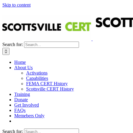
Skip to content
Search for:
Home
About Us
Activations
Capabilities
FEMA CERT History
Scottsville CERT History
Training
Donate
Get Involved
FAQs
Memebers Only
Search for: