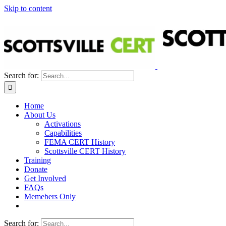
Skip to content
Search for:
Home
About Us
Activations
Capabilities
FEMA CERT History
Scottsville CERT History
Training
Donate
Get Involved
FAQs
Memebers Only
Search for: