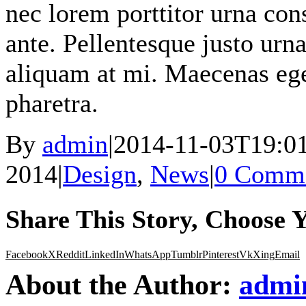
nec lorem porttitor urna cons
ante. Pellentesque justo urn
aliquam at mi. Maecenas eg
pharetra.
By
admin
|
2014-11-03T19:01
2014
|
Design
,
News
|
0 Comm
Share This Story, Choose 
Facebook
X
Reddit
LinkedIn
WhatsApp
Tumblr
Pinterest
Vk
Xing
Email
About the Author:
admi